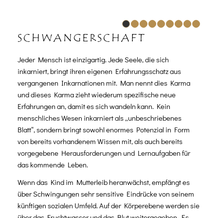
1
2
3
4
5
SCHWANGERSCHAFT
Jeder Mensch ist einzigartig. Jede Seele, die sich
inkarniert, bringt ihren eigenen Erfahrungsschatz aus
vergangenen Inkarnationen mit. Man nennt dies Karma
und dieses Karma zieht wiederum spezifische neue
Erfahrungen an, damit es sich wandeln kann. Kein
menschliches Wesen inkarniert als „unbeschriebenes
Blatt“, sondern bringt sowohl enormes Potenzial in Form
von bereits vorhandenem Wissen mit, als auch bereits
vorgegebene Herausforderungen und Lernaufgaben für
das kommende Leben.
Wenn das Kind im Mutterleib heranwächst, empfängt es
über Schwingungen sehr sensitive Eindrücke von seinem
künftigen sozialen Umfeld. Auf der Körperebene werden sie
über das Fruchtwasser und das Blut weitergegeben. Es